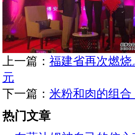
上一篇：
福建省再次燃烧。
元
下一篇：
米粉和肉的组合
热门文章